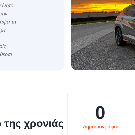
κίνητο
 την
άψει τη
 με
ρίς
ύθερα!
0
 της χρονιάς
Δημοσιογράφοι