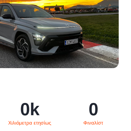
0
k
0
Χιλιόμετρα ετησίως
Φιναλίστ