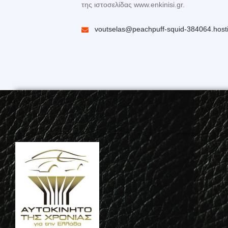
της ιστοσελίδας www.enkinisi.gr.
voutselas@peachpuff-squid-384064.host